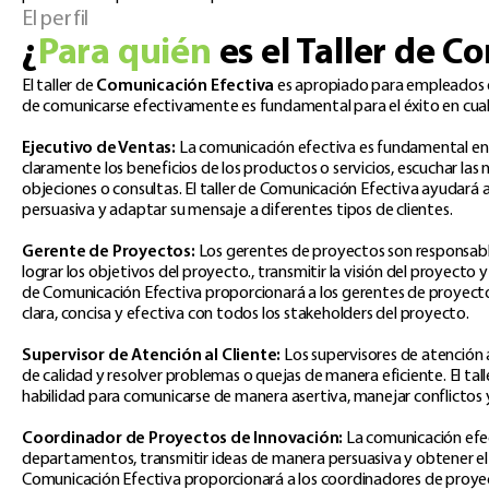
El perfil
¿
Para quién
es el Taller de 
El taller de
Comunicación Efectiva
es apropiado para empleados de
de comunicarse efectivamente es fundamental para el éxito en cualqu
Ejecutivo de Ventas:
La comunicación efectiva es fundamental en e
claramente los beneficios de los productos o servicios, escuchar las
objeciones o consultas. El taller de Comunicación Efectiva ayudará
persuasiva y adaptar su mensaje a diferentes tipos de clientes.​
Gerente de Proyectos:
Los gerentes de proyectos son responsables
lograr los objetivos del proyecto., transmitir la visión del proyecto y 
de Comunicación Efectiva proporcionará a los gerentes de proyect
clara, concisa y efectiva con todos los stakeholders del proyecto.​
Supervisor de Atención al Cliente:
Los supervisores de atención a
de calidad y resolver problemas o quejas de manera eficiente. El ta
habilidad para comunicarse de manera asertiva, manejar conflictos y 
Coordinador de Proyectos de Innovación:
La comunicación efec
departamentos, transmitir ideas de manera persuasiva y obtener el 
Comunicación Efectiva proporcionará a los coordinadores de proyec