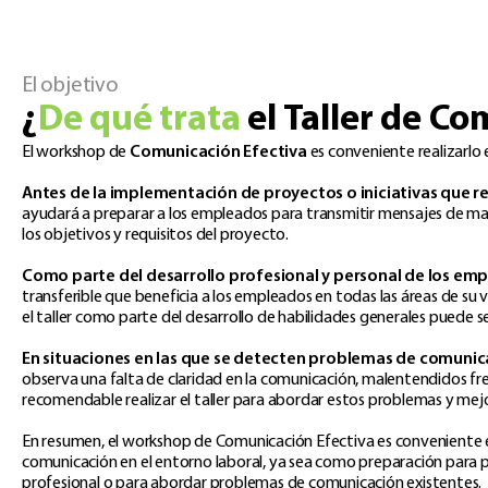
El objetivo
¿
De qué trata
el Taller de Co
El workshop de
Comunicación Efectiva
es conveniente realizarlo
Antes de la implementación de proyectos o iniciativas que r
ayudará a preparar a los empleados para transmitir mensajes de 
los objetivos y requisitos del proyecto.​
Como parte del desarrollo profesional y personal de los em
transferible que beneficia a los empleados en todas las áreas de su v
el taller como parte del desarrollo de habilidades generales puede se
En situaciones en las que se detecten problemas de comuni
observa una falta de claridad en la comunicación, malentendidos fre
recomendable realizar el taller para abordar estos problemas y mejo
En resumen, el workshop de Comunicación Efectiva es conveniente 
comunicación en el entorno laboral, ya sea como preparación para p
profesional o para abordar problemas de comunicación existentes.​