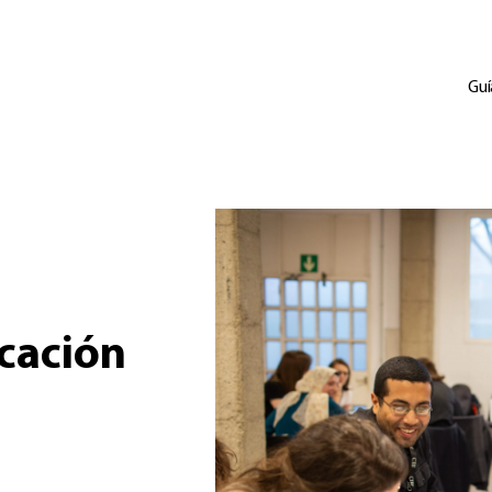
Guí
cación