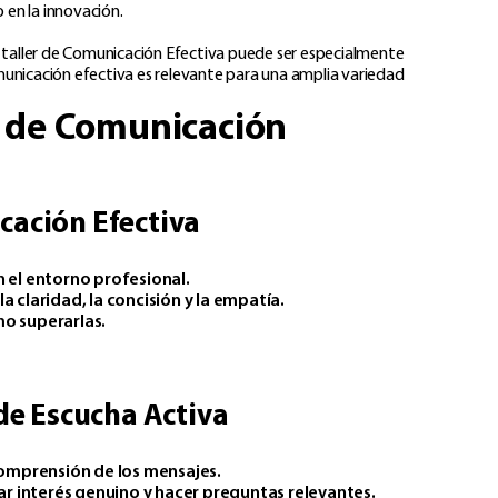
en la innovación.​
l taller de Comunicación Efectiva puede ser especialmente
municación efectiva es relevante para una amplia variedad
r de Comunicación
ación Efectiva
 el entorno profesional.
claridad, la concisión y la empatía.​
o superarlas.​
de Escucha Activa
comprensión de los mensajes.​
ar interés genuino y hacer preguntas relevantes.​