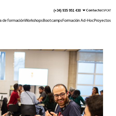
Contacto
ESP
CAT
a de formación
Workshops
Bootcamps
Formación Ad-Hoc
Proyectos