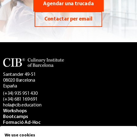
Agendar una trucada
Contactar per email
Santander 49-51
08020 Barcelona
España
(+34) 935 951 430
(+34) 681 169 691
hola@cib.education
Workshops
Bootcamps
Formació Ad-Hoc
Projectes
We use cookies