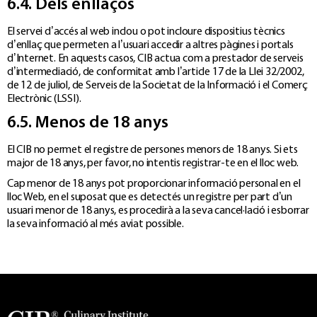
6.4. Dels enllaços
El servei d’accés al web inclou o pot incloure dispositius tècnics
d’enllaç que permeten a l’usuari accedir a altres pàgines i portals
d’Internet. En aquests casos, CIB actua com a prestador de serveis
d’intermediació, de conformitat amb l’article 17 de la Llei 32/2002,
de 12 de juliol, de Serveis de la Societat de la Informació i el Comerç
Electrònic (LSSI).
6.5. Menos de 18 anys
El CIB no permet el registre de persones menors de 18 anys. Si ets
major de 18 anys, per favor, no intentis registrar-te en el lloc web.
Cap menor de 18 anys pot proporcionar informació personal en el
lloc Web, en el suposat que es detectés un registre per part d’un
usuari menor de 18 anys, es procedirà a la seva cancel·lació i esborrar
la seva informació al més aviat possible.