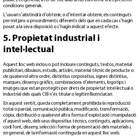
públic i, en general, a fer de tot això un ús conforme a les presents
condicions generals.
L’usuari s’abstindrà d’obtenir, o d’intentar obtenir, els continguts
per mitjans o procediments diferents dels que en cada cas s’hagin
posat a la seva disposició o s’hagin indicat a aquest efecte.
5. Propietat industrial i
intel·lectual
Aquest lloc web inclou o pot incloure continguts, textos, material
publicitari, dibuixos, estudis, articles, material tècnic de producte o
de qualsevol altre ordre, distintius corporatius, signes distintius,
marques, dissenys gràfics, combinacions d’elements, logotips i
imatges que estan protegits per drets de propietat intel·lectual o
industrial dels quals CIB n’és titular o legítim llicenciatari.
En aquest sentit, queda completament prohibida la reproducció
total o parcial, comunicació pública, modificació, transformació,
còpia, distribució o qualsevol altra forma d’explotació i manipulació
d’aquest web, dels seus dispositius tècnics, continguts, aplicacions,
codi font, disseny, selecció i forma de presentació dels materials i,
en general, de la informació continguda en aquest lloc web.