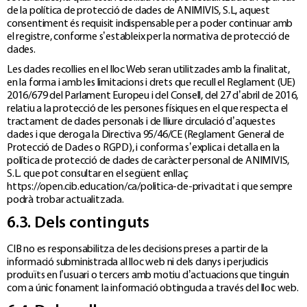
de la política de protecció de dades de ANIMIVIS, S.L, aquest
consentiment és requisit indispensable per a poder continuar amb
el registre, conforme s’estableix per la normativa de protecció de
dades.
Les dades recollies en el lloc Web seran utilitzades amb la finalitat,
en la forma i amb les limitacions i drets que recull el Reglament (UE)
2016/679 del Parlament Europeu i del Consell, del 27 d’abril de 2016,
relatiu a la protecció de les persones físiques en el que respecta el
tractament de dades personals i de lliure circulació d’aquestes
dades i que deroga la Directiva 95/46/CE (Reglament General de
Protecció de Dades o RGPD), i conforma s’explica i detalla en la
política de protecció de dades de caràcter personal de ANIMIVIS,
S.L. que pot consultar en el següent enllaç
https://open.cib.education/ca/politica-de-privacitat i que sempre
podrà trobar actualitzada.
6.3. Dels continguts
CIB no es responsabilitza de les decisions preses a partir de la
informació subministrada al lloc web ni dels danys i perjudicis
produïts en l’usuari o tercers amb motiu d’actuacions que tinguin
com a únic fonament la informació obtinguda a través del lloc web.