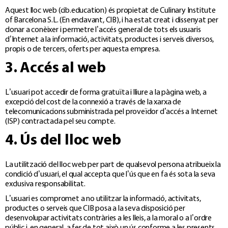
Aquest lloc web (cib.education) és propietat de Culinary Institute
of Barcelona S.L. (En endavant, CIB), i ha estat creat i dissenyat per
donar a conèixer i permetre l’accés general de tots els usuaris
d’Internet a la informació, activitats, productes i serveis diversos,
propis o de tercers, oferts per aquesta empresa.
3. Accés al web
L’usuari pot accedir de forma gratuïta i lliure a la pàgina web, a
excepció del cost de la connexió a través de la xarxa de
telecomunicacions subministrada pel proveïdor d’accés a Internet
(ISP) contractada pel seu compte.
4. Ús del lloc web
La utilització del lloc web per part de qualsevol persona atribueix la
condició d’usuari, el qual accepta que l’ús que en fa és sota la seva
exclusiva responsabilitat.
L’usuari es compromet a no utilitzar la informació, activitats,
productes o serveis que CIB posa a la seva disposició per
desenvolupar activitats contràries a les lleis, a la moral o a l’ordre