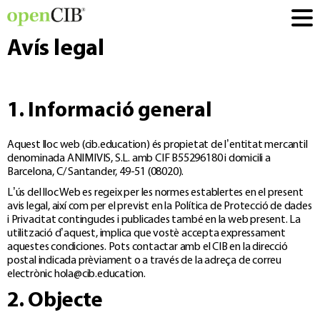
Avís legal
1. Informació general
Aquest lloc web (cib.education) és propietat de l’entitat mercantil
denominada ANIMIVIS, S.L. amb CIF B55296180 i domicili a
Barcelona, C/ Santander, 49-51 (08020).
L’ús del lloc Web es regeix per les normes establertes en el present
avis legal, així com per el previst en la Política de Protecció de dades
i Privacitat contingudes i publicades també en la web present. La
utilització d’aquest, implica que vostè accepta expressament
aquestes condiciones. Pots contactar amb el CIB en la direcció
postal indicada prèviament o a través de la adreça de correu
electrònic
hola@cib.education
.
2. Objecte