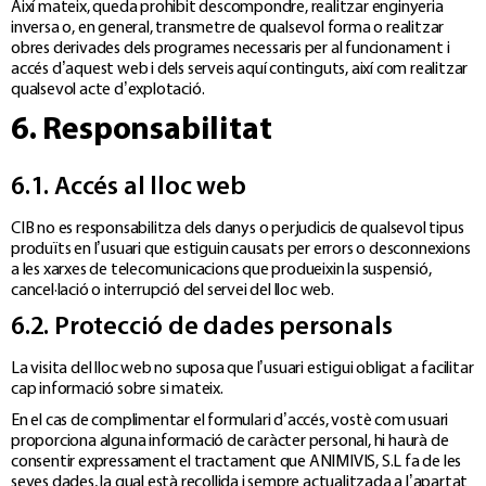
Així mateix, queda prohibit descompondre, realitzar enginyeria
inversa o, en general, transmetre de qualsevol forma o realitzar
obres derivades dels programes necessaris per al funcionament i
accés d’aquest web i dels serveis aquí continguts, així com realitzar
qualsevol acte d’explotació.
6. Responsabilitat
6.1. Accés al lloc web
CIB no es responsabilitza dels danys o perjudicis de qualsevol tipus
produïts en l’usuari que estiguin causats per errors o desconnexions
a les xarxes de telecomunicacions que produeixin la suspensió,
cancel·lació o interrupció del servei del lloc web.
6.2. Protecció de dades personals
La visita del lloc web no suposa que l’usuari estigui obligat a facilitar
cap informació sobre si mateix.
En el cas de complimentar el formulari d’accés, vostè com usuari
proporciona alguna informació de caràcter personal, hi haurà de
consentir expressament el tractament que ANIMIVIS, S.L fa de les
seves dades, la qual està recollida i sempre actualitzada a l’apartat